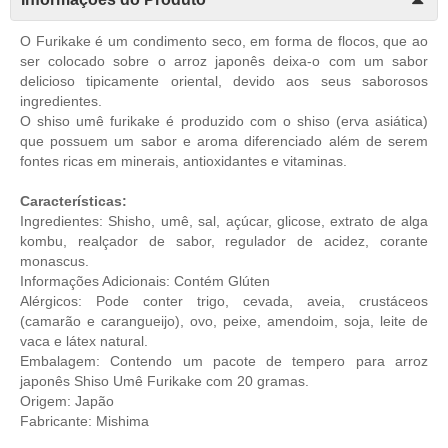
O Furikake é um condimento seco, em forma de flocos, que ao
ser colocado sobre o arroz japonês deixa-o com um sabor
delicioso tipicamente oriental, devido aos seus saborosos
ingredientes.
O shiso umê furikake é produzido com o shiso (erva asiática)
que possuem um sabor e aroma diferenciado além de serem
fontes ricas em minerais, antioxidantes e vitaminas.
Características:
Ingredientes: Shisho, umê, sal, açúcar, glicose, extrato de alga
kombu, realçador de sabor, regulador de acidez, corante
monascus.
Informações Adicionais: Contém Glúten
Alérgicos: Pode conter trigo, cevada, aveia, crustáceos
(camarão e carangueijo), ovo, peixe, amendoim, soja, leite de
vaca e látex natural.
Embalagem: Contendo um pacote de tempero para arroz
japonês Shiso Umê Furikake com 20 gramas.
Origem: Japão
Fabricante: Mishima