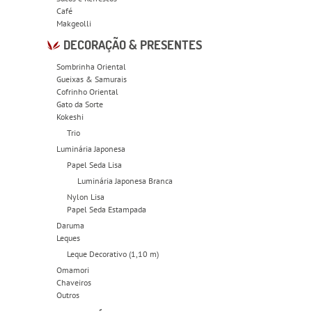
Café
Makgeolli
DECORAÇÃO & PRESENTES
Sombrinha Oriental
Gueixas & Samurais
Cofrinho Oriental
Gato da Sorte
Kokeshi
Trio
Luminária Japonesa
Papel Seda Lisa
Luminária Japonesa Branca
Nylon Lisa
Papel Seda Estampada
Daruma
Leques
Leque Decorativo (1,10 m)
Omamori
Chaveiros
Outros