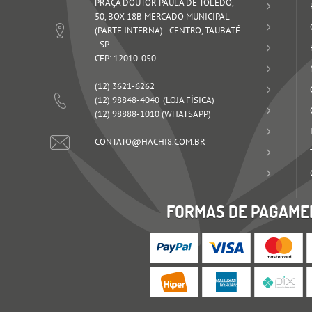
PRAÇA DOUTOR PAULA DE TOLEDO,
50, BOX 18B MERCADO MUNICIPAL
(PARTE INTERNA)
-
CENTRO, TAUBATÉ
-
SP
CEP: 12010-050
(12)
3621-6262
(12)
98848-4040
(12)
98888-1010
(WHATSAPP)
CONTATO@HACHI8.COM.BR
FORMAS DE PAGAME