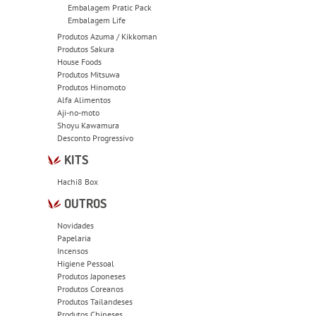
Embalagem Pratic Pack
Embalagem Life
Produtos Azuma / Kikkoman
Produtos Sakura
House Foods
Produtos Mitsuwa
Produtos Hinomoto
Alfa Alimentos
Aji-no-moto
Shoyu Kawamura
Desconto Progressivo
KITS
Hachi8 Box
OUTROS
Novidades
Papelaria
Incensos
Higiene Pessoal
Produtos Japoneses
Produtos Coreanos
Produtos Tailandeses
Produtos Chineses