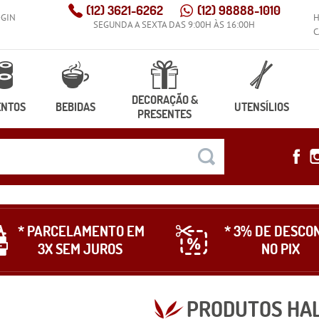
(12)
3621-6262
(12)
98888-1010
OGIN
SEGUNDA A SEXTA DAS 9:00H ÀS 16:00H
C
DECORAÇÃO &
ENTOS
BEBIDAS
UTENSÍLIOS
PRESENTES
* PARCELAMENTO EM
* 3% DE DESCO
3X SEM JUROS
NO PIX
PRODUTOS HA