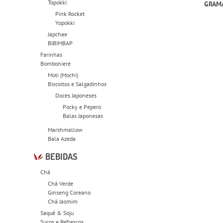
Topokki
GRAM
Pink Rocket
Yopokki
Japchae
BIBIMBAP
Farinhas
Bomboniere
Moti (Mochi)
Biscoitos e Salgadinhos
Doces Japoneses
Pocky e Pepero
Balas Japonesas
Marshmallow
Bala Azeda
BEBIDAS
Chá
Chá Verde
Ginseng Coreano
Chá Jasmim
Saquê & Soju
Sucos e Refrescos