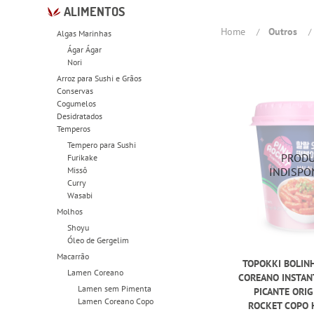
ALIMENTOS
Home
Outros
Algas Marinhas
Ágar Ágar
Nori
Arroz para Sushi e Grãos
Conservas
Cogumelos
Desidratados
Temperos
Tempero para Sushi
Furikake
Missô
Curry
Wasabi
Molhos
Shoyu
Óleo de Gergelim
Macarrão
TOPOKKI BOLIN
Lamen Coreano
COREANO INSTAN
Lamen sem Pimenta
PICANTE ORIG
Lamen Coreano Copo
ROCKET COPO H