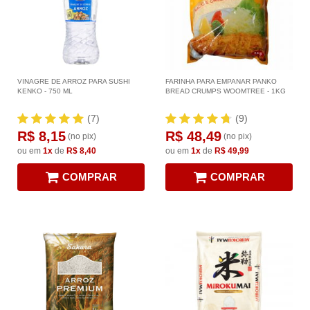
VINAGRE DE ARROZ PARA SUSHI
FARINHA PARA EMPANAR PANKO
KENKO - 750 ML
BREAD CRUMPS WOOMTREE - 1KG
(7)
(9)
R$ 8,15
R$ 48,49
(no pix)
(no pix)
ou em
1x
de
R$ 8,40
ou em
1x
de
R$ 49,99
COMPRAR
COMPRAR