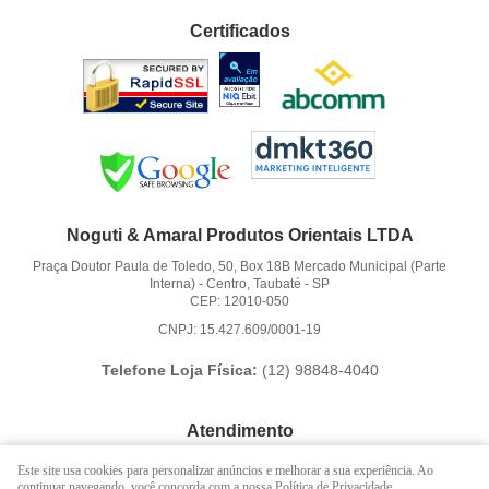
Certificados
Noguti & Amaral Produtos Orientais LTDA
Praça Doutor Paula de Toledo, 50, Box 18B Mercado Municipal (Parte
Interna)
-
Centro, Taubaté
-
SP
CEP: 12010-050
CNPJ: 15.427.609/0001-19
Telefone Loja Física:
(12)
98848-4040
Atendimento
(12)
3621-6262
Este site usa cookies para personalizar anúncios e melhorar a sua experiência. Ao
continuar navegando, você concorda com a nossa Política de Privacidade.