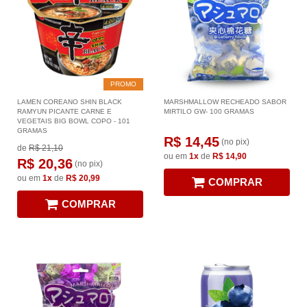
PROMO
LAMEN COREANO SHIN BLACK
MARSHMALLOW RECHEADO SABOR
RAMYUN PICANTE CARNE E
MIRTILO GW- 100 GRAMAS
VEGETAIS BIG BOWL COPO - 101
GRAMAS
R$ 14,45
(no pix)
de
R$ 21,10
ou em
1x
de
R$ 14,90
R$ 20,36
(no pix)
ou em
1x
de
R$ 20,99
COMPRAR
COMPRAR