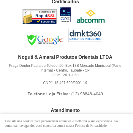
Certificados
Noguti & Amaral Produtos Orientais LTDA
Praça Doutor Paula de Toledo, 50, Box 18B Mercado Municipal (Parte
Interna)
-
Centro, Taubaté
-
SP
CEP: 12010-050
CNPJ: 15.427.609/0001-19
Telefone Loja Física:
(12)
98848-4040
Atendimento
(12)
3621-6262
Este site usa cookies para personalizar anúncios e melhorar a sua experiência. Ao
continuar navegando, você concorda com a nossa Política de Privacidade.
(12)
98848-4040