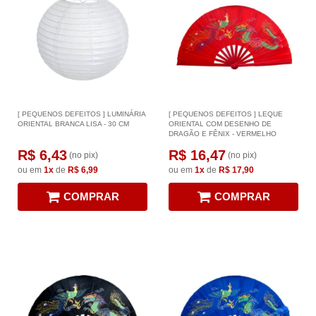
[ PEQUENOS DEFEITOS ] LUMINÁRIA
[ PEQUENOS DEFEITOS ] LEQUE
ORIENTAL BRANCA LISA - 30 CM
ORIENTAL COM DESENHO DE
DRAGÃO E FÊNIX - VERMELHO
R$ 6,43
R$ 16,47
(no pix)
(no pix)
ou em
1x
de
R$ 6,99
ou em
1x
de
R$ 17,90
COMPRAR
COMPRAR