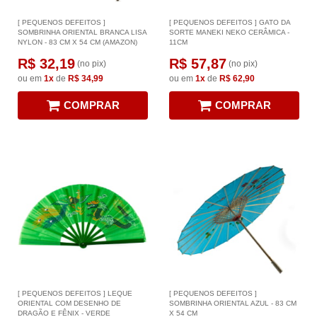
[ PEQUENOS DEFEITOS ]
[ PEQUENOS DEFEITOS ] GATO DA
SOMBRINHA ORIENTAL BRANCA LISA
SORTE MANEKI NEKO CERÂMICA -
NYLON - 83 CM X 54 CM (AMAZON)
11CM
R$ 32,19
R$ 57,87
(no pix)
(no pix)
ou em
1x
de
R$ 34,99
ou em
1x
de
R$ 62,90
COMPRAR
COMPRAR
[ PEQUENOS DEFEITOS ] LEQUE
[ PEQUENOS DEFEITOS ]
ORIENTAL COM DESENHO DE
SOMBRINHA ORIENTAL AZUL - 83 CM
DRAGÃO E FÊNIX - VERDE
X 54 CM