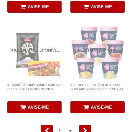
AVISE-ME
AVISE-ME
KIT KARÊ JAPONÊS ARROZ SAKURA
KIT TOPOKKI BOLINHO DE ARROZ
CURRY FRACO VERMONT 230G
COREANO PINK ROCKET - 7 COPOS
AVISE-ME
AVISE-ME