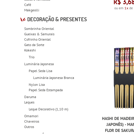
R$ 3,6
Café
ou em
1x
de
Makgeolli
DECORAÇÃO & PRESENTES
Sombrinha Oriental
Gueixas & Samurais
Cofrinho Oriental
Gato da Sorte
Kokeshi
Trio
Luminária Japonesa
Papel Seda Lisa
Luminária Japonesa Branca
Nylon Lisa
Papel Seda Estampada
Daruma
Leques
Leque Decorativo (1,10 m)
Omamori
HASHI DE MADEIR
Chaveiros
JAPONÊS) - M
Outros
FLOR DE SAKURA