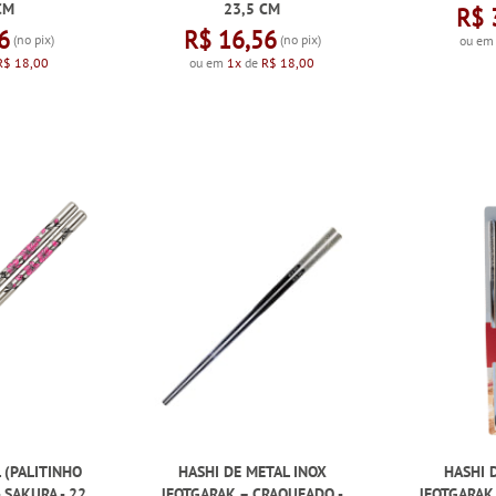
CM
23,5 CM
R$ 
6
R$ 16,56
(no pix)
(no pix)
ou e
R$ 18,00
ou em
1x
de
R$ 18,00
 (PALITINHO
HASHI DE METAL INOX
HASHI 
- SAKURA - 22
JEOTGARAK – CRAQUEADO -
JEOTGARAK