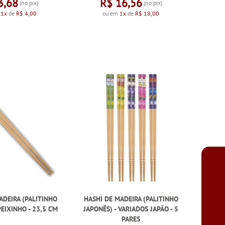
3,68
R$ 16,56
(no pix)
(no pix)
m
1x
de
R$ 4,00
ou em
1x
de
R$ 18,00
ADEIRA (PALITINHO
HASHI DE MADEIRA (PALITINHO
PEIXINHO - 23,5 CM
JAPONÊS) - VARIADOS JAPÃO - 5
PARES