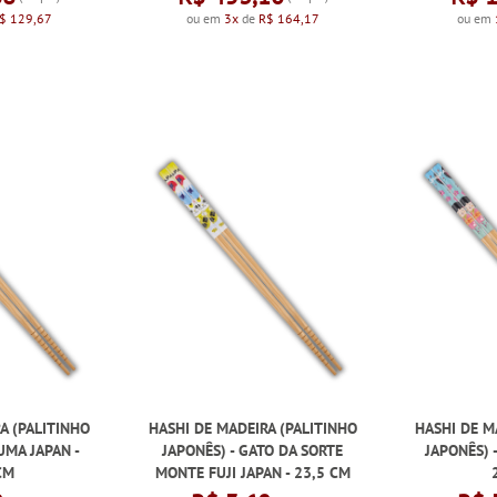
$ 129,67
ou em
3x
de
R$ 164,17
ou em
A (PALITINHO
HASHI DE MADEIRA (PALITINHO
HASHI DE M
UMA JAPAN -
JAPONÊS) - GATO DA SORTE
JAPONÊS) 
CM
MONTE FUJI JAPAN - 23,5 CM