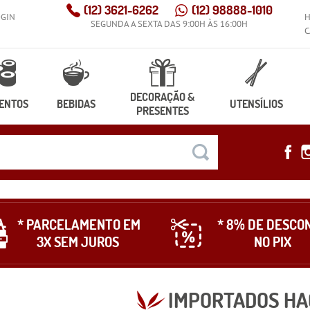
(12)
3621-6262
(12)
98888-1010
OGIN
SEGUNDA A SEXTA DAS 9:00H ÀS 16:00H
C
DECORAÇÃO &
ENTOS
BEBIDAS
UTENSÍLIOS
PRESENTES
* PARCELAMENTO EM
* 8% DE DESCO
3X SEM JUROS
NO PIX
IMPORTADOS HA