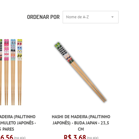
ORDENAR POR
Nome de A-Z
ADEIRA (PALITINHO
HASHI DE MADEIRA (PALITINHO
AMULETO JAPONÊS -
JAPONÊS) - BUDA JAPAN - 23,5
5 PARES
CM
16,56
R$ 3,68
(no pix)
(no pix)