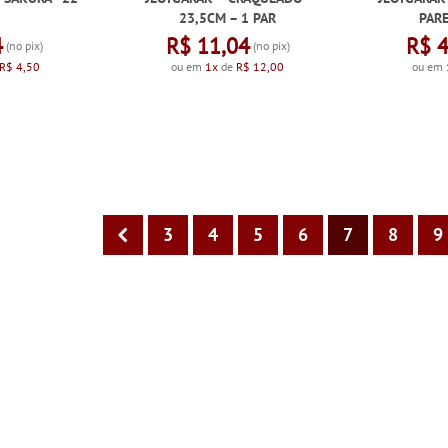
23,5CM – 1 PAR
PARE
4
R$ 11,04
R$ 
(no pix)
(no pix)
R$ 4,50
ou em
1x
de
R$ 12,00
ou em
3
4
5
6
7
8
9