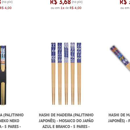
8
R$ 3,68
R$ 
(no pix)
(no pix)
R$ 4,00
ou em
1x
de
R$ 4,00
ou e
A (PALITINHO
HASHI DE MADEIRA (PALITINHO
HASHI DE M
ANEKO NEKO
JAPONÊS) - MOSAICO DO JAPÃO
JAPONÊS) - 
 - 5 PARES -
AZUL E BRANCO - 5 PARES -