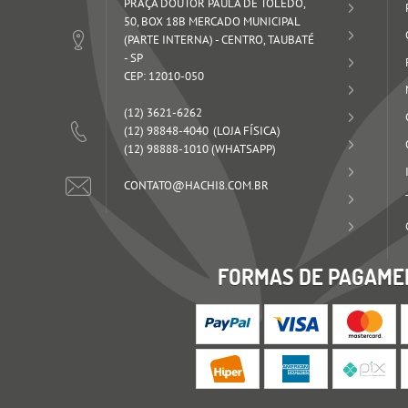
PRAÇA DOUTOR PAULA DE TOLEDO,
50, BOX 18B MERCADO MUNICIPAL
(PARTE INTERNA)
-
CENTRO, TAUBATÉ
-
SP
CEP: 12010-050
(12)
3621-6262
(12)
98848-4040
(12)
98888-1010
(WHATSAPP)
CONTATO@HACHI8.COM.BR
FORMAS DE PAGAME