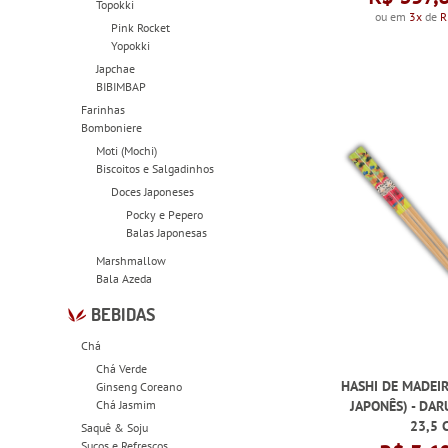
Topokki
ou em
3x
de
R
Pink Rocket
Yopokki
Japchae
BIBIMBAP
Farinhas
Bomboniere
Moti (Mochi)
Biscoitos e Salgadinhos
Doces Japoneses
Pocky e Pepero
Balas Japonesas
Marshmallow
Bala Azeda
BEBIDAS
Chá
Chá Verde
HASHI DE MADEIR
Ginseng Coreano
Chá Jasmim
JAPONÊS) - DAR
23,5 
Saquê & Soju
Sucos e Refrescos