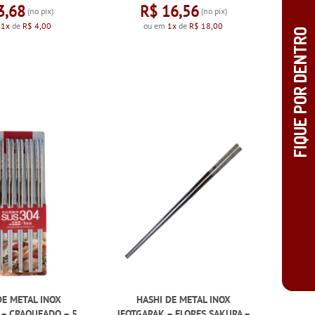
3,68
R$ 16,56
(no pix)
(no pix)
m
1x
de
R$ 4,00
ou em
1x
de
R$ 18,00
DE METAL INOX
HASHI DE METAL INOX
 – CRAQUEADO – 5
JEOTGARAK – FLORES SAKURA –