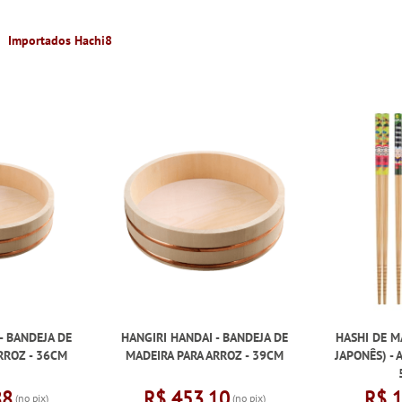
Importados Hachi8
- BANDEJA DE
HANGIRI HANDAI - BANDEJA DE
HASHI DE M
RROZ - 36CM
MADEIRA PARA ARROZ - 39CM
JAPONÊS) - 
88
R$ 453,10
R$ 
(no pix)
(no pix)