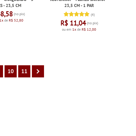
S - 23,5 CM
23,5 CM - 1 PAR
48,58
(no pix)
(4)
1x
de
R$ 52,80
R$ 11,04
(no pix)
ou em
1x
de
R$ 12,00
10
11