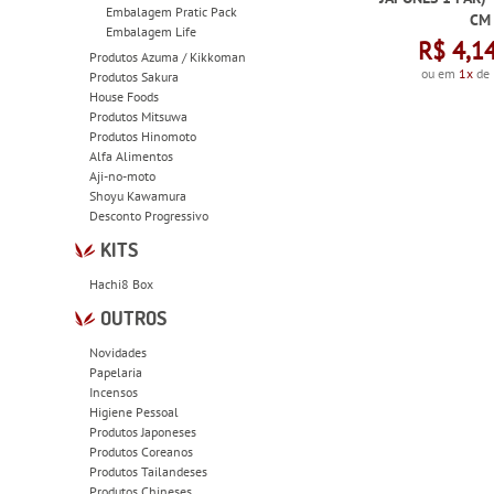
Embalagem Pratic Pack
CM
Embalagem Life
R$ 4,1
Produtos Azuma / Kikkoman
ou em
1x
de
Produtos Sakura
House Foods
Produtos Mitsuwa
Produtos Hinomoto
Alfa Alimentos
Aji-no-moto
Shoyu Kawamura
Desconto Progressivo
KITS
Hachi8 Box
OUTROS
Novidades
Papelaria
Incensos
Higiene Pessoal
Produtos Japoneses
Produtos Coreanos
Produtos Tailandeses
Produtos Chineses