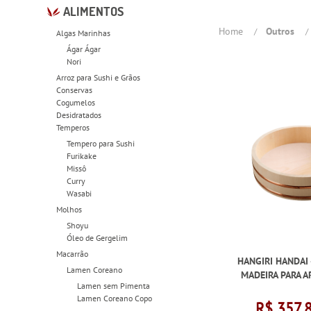
ALIMENTOS
Home
Outros
Algas Marinhas
Ágar Ágar
Nori
Arroz para Sushi e Grãos
Conservas
Cogumelos
Desidratados
Temperos
Tempero para Sushi
Furikake
Missô
Curry
Wasabi
Molhos
Shoyu
Óleo de Gergelim
Macarrão
HANGIRI HANDAI 
Lamen Coreano
MADEIRA PARA A
Lamen sem Pimenta
Lamen Coreano Copo
R$ 357,