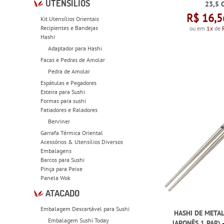
UTENSÍLIOS
23,5 
R$ 16,5
Kit Utensílios Orientais
Recipientes e Bandejas
ou em
1x
de
Hashi
Adaptador para Hashi
Facas e Pedras de Amolar
Pedra de Amolar
Espátulas e Pegadores
Esteira para Sushi
Formas para sushi
Fatiadores e Raladores
Benriner
Garrafa Térmica Oriental
Acessórios & Utensílios Diversos
Embalagens
Barcos para Sushi
Pinça para Peixe
Panela Wok
ATACADO
Embalagem Descartável para Sushi
HASHI DE METAL
Embalagem Sushi Today
JAPONÊS 1 PAR) 