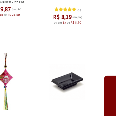
 BRANCO - 22 CM
19,87
(no pix)
(1)
1x
de
R$ 21,60
R$ 8,19
(no pix)
ou em
1x
de
R$ 8,90