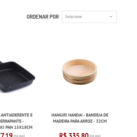
ORDENAR POR
Selecione
A ANTIADERENTE E
HANGIRI HANDAI - BANDEJA DE
ERRAPANTE -
MADEIRA PARA ARROZ - 32CM
KI PAN 15X18CM
77,19
R$ 335,80
(no pix)
(no pix)