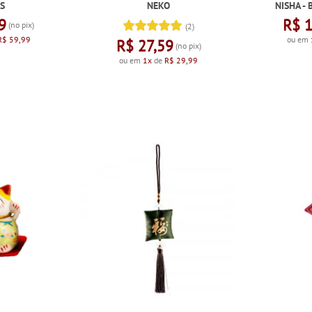
S
NEKO
NISHA -
9
R$ 
(no pix)
(2)
R$ 59,99
ou em
R$ 27,59
(no pix)
ou em
1x
de
R$ 29,99