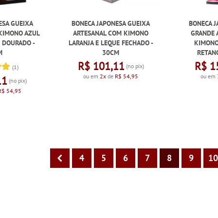
ESA GUEIXA
BONECA JAPONESA GUEIXA
BONECA J
KIMONO AZUL
ARTESANAL COM KIMONO
GRANDE 
E DOURADO -
LARANJA E LEQUE FECHADO -
KIMONO
M
30CM
RETAN
R$ 101,11
R$ 1
(no pix)
(1)
ou em
2x
de
R$ 54,95
ou em
11
(no pix)
R$ 54,95
4
5
6
7
8
9
1