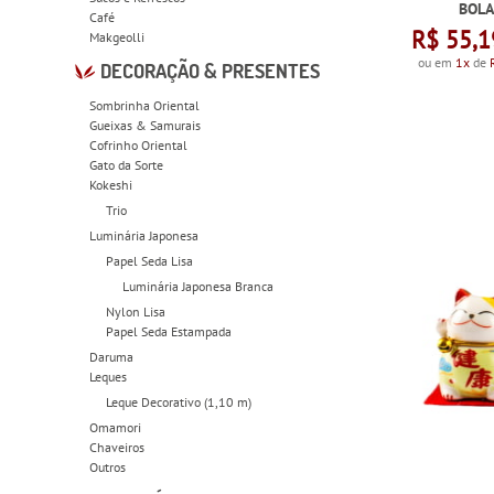
BOLA
Café
R$ 55,1
Makgeolli
ou em
1x
de
DECORAÇÃO & PRESENTES
Sombrinha Oriental
Gueixas & Samurais
Cofrinho Oriental
Gato da Sorte
Kokeshi
Trio
Luminária Japonesa
Papel Seda Lisa
Luminária Japonesa Branca
Nylon Lisa
Papel Seda Estampada
Daruma
Leques
Leque Decorativo (1,10 m)
Omamori
Chaveiros
Outros