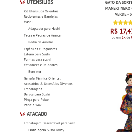
UTENSÍLIOS
GATO DA SORT
MANEKI NEKO 
Kit Utensílios Orientais
VERDE - 
Recipientes e Bandejas
Hashi
Adaptador para Hashi
R$ 17,4
Facas e Pedras de Amolar
ou em
1x
de
Pedra de Amolar
Espátulas e Pegadores
Esteira para Sushi
Formas para sushi
Fatiadores e Raladores
Benriner
Garrafa Térmica Oriental
Acessórios & Utensílios Diversos
Embalagens
Barcos para Sushi
Pinça para Peixe
Panela Wok
ATACADO
Embalagem Descartável para Sushi
Embalagem Sushi Today