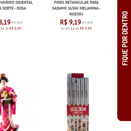
HAVEIRO ORIENTAL
PIRES RETANGULAR PARA
 SORTE - ROSA
SASHIMI SUSHI MELAMINA -
NOZOKI
8,19
R$ 9,19
(no pix)
(no pix)
m
1x
de
R$ 8,90
ou em
1x
de
R$ 9,99