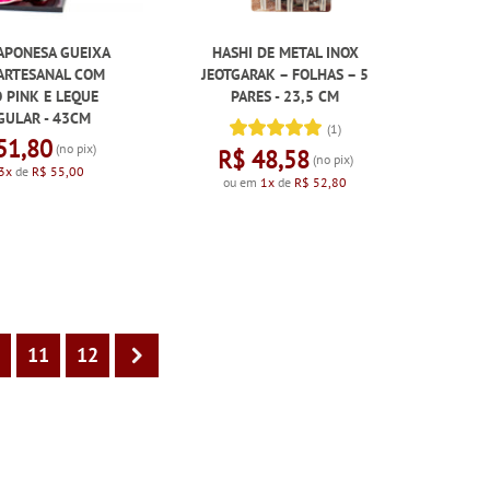
APONESA GUEIXA
HASHI DE METAL INOX
ARTESANAL COM
JEOTGARAK – FOLHAS – 5
 PINK E LEQUE
PARES - 23,5 CM
GULAR - 43CM
(1)
51,80
(no pix)
R$ 48,58
(no pix)
3x
de
R$ 55,00
ou em
1x
de
R$ 52,80
0
11
12