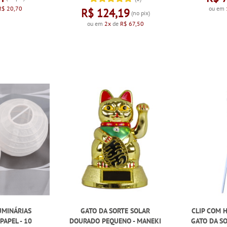
R$ 20,70
ou em
R$ 124,19
(no pix)
ou em
2x
de
R$ 67,50
UMINÁRIAS
GATO DA SORTE SOLAR
CLIP COM 
PAPEL - 10
DOURADO PEQUENO - MANEKI
GATO DA S