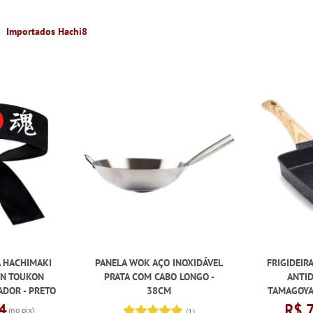
Importados Hachi8
A HACHIMAKI
PANELA WOK AÇO INOXIDÁVEL
FRIGIDEIR
AN TOUKON
PRATA COM CABO LONGO -
ANTID
ADOR - PRETO
38CM
TAMAGOYA
4
R$ 
(no pix)
(1)