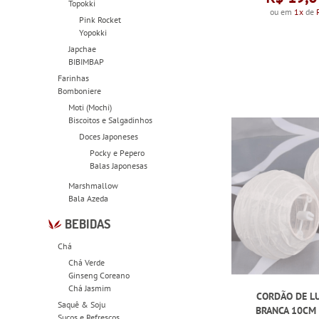
Topokki
ou em
1x
de
Pink Rocket
Yopokki
Japchae
BIBIMBAP
Farinhas
Bomboniere
Moti (Mochi)
Biscoitos e Salgadinhos
Doces Japoneses
Pocky e Pepero
Balas Japonesas
Marshmallow
Bala Azeda
BEBIDAS
Chá
Chá Verde
Ginseng Coreano
Chá Jasmim
CORDÃO DE L
Saquê & Soju
BRANCA 10CM 
Sucos e Refrescos