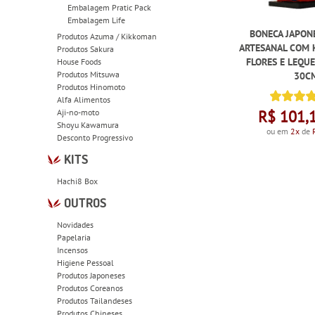
Embalagem Pratic Pack
Embalagem Life
BONECA JAPON
Produtos Azuma / Kikkoman
ARTESANAL COM 
Produtos Sakura
FLORES E LEQU
House Foods
Produtos Mitsuwa
30C
Produtos Hinomoto
Alfa Alimentos
Aji-no-moto
R$ 101,
Shoyu Kawamura
ou em
2x
de
Desconto Progressivo
KITS
Hachi8 Box
OUTROS
Novidades
Papelaria
Incensos
Higiene Pessoal
Produtos Japoneses
Produtos Coreanos
Produtos Tailandeses
Produtos Chineses