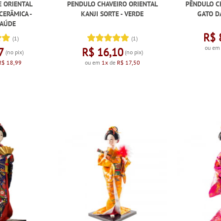
E ORIENTAL
PENDULO CHAVEIRO ORIENTAL
PÊNDULO C
CERÂMICA -
KANJI SORTE - VERDE
GATO DA
SAÚDE
R$ 
(1)
(1)
ou e
7
R$ 16,10
(no pix)
(no pix)
R$ 18,99
ou em
1x
de
R$ 17,50