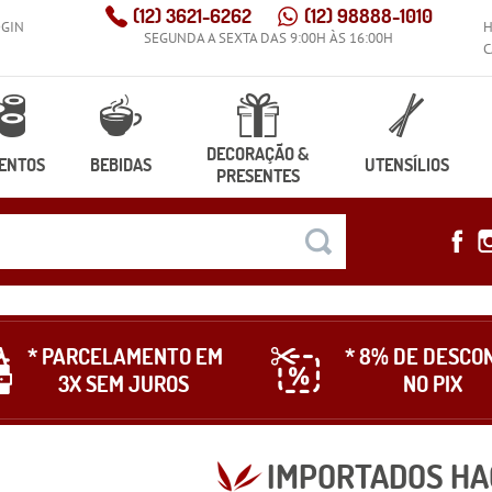
(12)
3621-6262
(12)
98888-1010
OGIN
SEGUNDA A SEXTA DAS 9:00H ÀS 16:00H
C
DECORAÇÃO &
ENTOS
BEBIDAS
UTENSÍLIOS
PRESENTES
* PARCELAMENTO EM
* 8% DE DESCO
3X SEM JUROS
NO PIX
IMPORTADOS HA