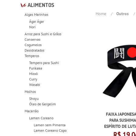
ALIMENTOS
Home
Outros
Algas Marinhas
Ágar Ágar
Nori
Arroz para Sushi e Grãos
Conservas
Cogumelos
Desidratados
Temperos
Tempero para Sushi
Furikake
Missô
Curry
Wasabi
Molhos
Shoyu
Óleo de Gergelim
Macarrão
FAIXA JAPONES
Lamen Coreano
PARA SUSHIM
Lamen sem Pimenta
ESPÍRITO DE LUT
Lamen Coreano Copo
R$ 19,0