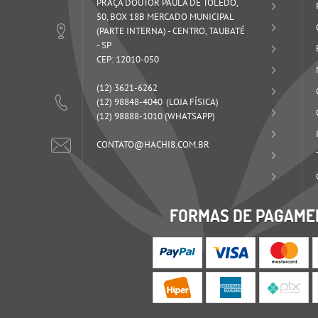
PRAÇA DOUTOR PAULA DE TOLEDO,
50, BOX 18B MERCADO MUNICIPAL
(PARTE INTERNA)
-
CENTRO, TAUBATÉ
-
SP
CEP: 12010-050
(12)
3621-6262
(12)
98848-4040
(12)
98888-1010
(WHATSAPP)
CONTATO@HACHI8.COM.BR
FORMAS DE PAGAME