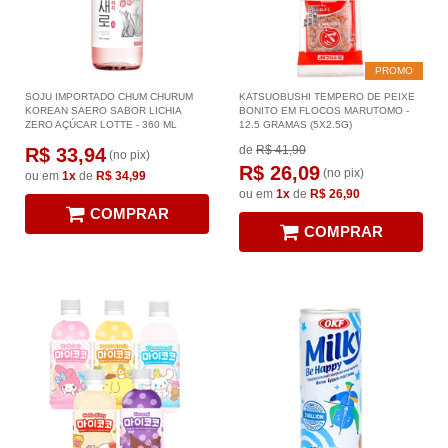
PROMO
SOJU IMPORTADO CHUM CHURUM
KATSUOBUSHI TEMPERO DE PEIXE
KOREAN SAERO SABOR LICHIA
BONITO EM FLOCOS MARUTOMO -
ZERO AÇÚCAR LOTTE - 360 ML
12.5 GRAMAS (5X2.5G)
de
R$ 41,90
R$ 33,94
(no pix)
R$ 26,09
(no pix)
ou em
1x
de
R$ 34,99
ou em
1x
de
R$ 26,90
COMPRAR
COMPRAR