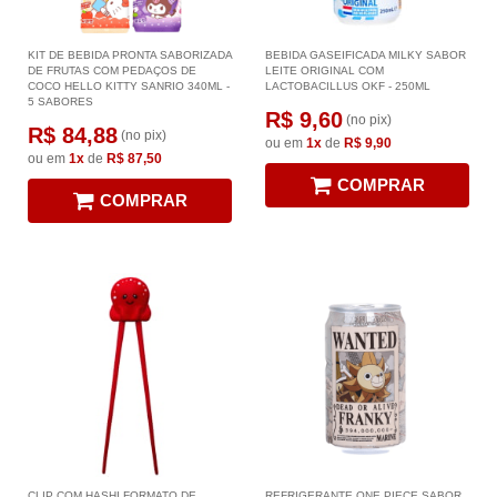
KIT DE BEBIDA PRONTA SABORIZADA
BEBIDA GASEIFICADA MILKY SABOR
DE FRUTAS COM PEDAÇOS DE
LEITE ORIGINAL COM
COCO HELLO KITTY SANRIO 340ML -
LACTOBACILLUS OKF - 250ML
5 SABORES
R$ 9,60
(no pix)
R$ 84,88
(no pix)
ou em
1x
de
R$ 9,90
ou em
1x
de
R$ 87,50
COMPRAR
COMPRAR
CLIP COM HASHI FORMATO DE
REFRIGERANTE ONE PIECE SABOR