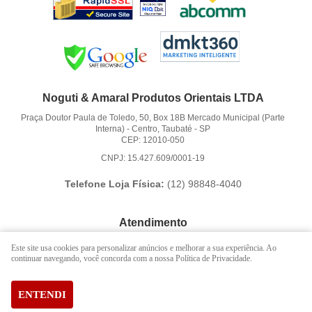
Noguti & Amaral Produtos Orientais LTDA
Praça Doutor Paula de Toledo, 50, Box 18B Mercado Municipal (Parte
Interna)
-
Centro, Taubaté
-
SP
CEP: 12010-050
CNPJ: 15.427.609/0001-19
Telefone Loja Física:
(12)
98848-4040
Atendimento
(12)
3621-6262
Este site usa cookies para personalizar anúncios e melhorar a sua experiência. Ao
continuar navegando, você concorda com a nossa Política de Privacidade.
(12)
98848-4040
(12)
98888-1010
(WhatsApp)
Segunda a Sexta das 9:00h às 16:00h
ENTENDI
contato@hachi8.com.br