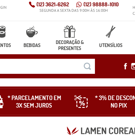
(12)
3621-6262
(12)
98888-1010
OGIN
SEGUNDA A SEXTA DAS 9:00H ÀS 16:00H
C
DECORAÇÃO &
ENTOS
BEBIDAS
UTENSÍLIOS
PRESENTES
* PARCELAMENTO EM
* 3% DE DESCO
3X SEM JUROS
NO PIX
LAMEN COREA