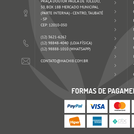
PRAÇA DOUTOR PAULA DE TOLEDO,
50, BOX 18B MERCADO MUNICIPAL
(PARTE INTERNA)
-
CENTRO, TAUBATÉ
-
SP
CEP: 12010-050
(12)
3621-6262
(12)
98848-4040
(12)
98888-1010
(WHATSAPP)
CONTATO@HACHI8.COM.BR
FORMAS DE PAGAME