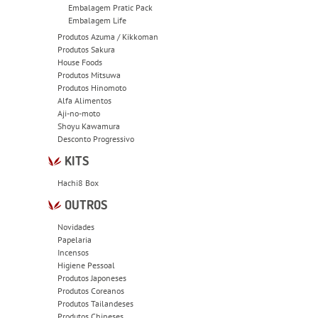
Embalagem Pratic Pack
Embalagem Life
Produtos Azuma / Kikkoman
Produtos Sakura
House Foods
Produtos Mitsuwa
Produtos Hinomoto
Alfa Alimentos
Aji-no-moto
Shoyu Kawamura
Desconto Progressivo
KITS
Hachi8 Box
OUTROS
Novidades
Papelaria
Incensos
Higiene Pessoal
Produtos Japoneses
Produtos Coreanos
Produtos Tailandeses
Produtos Chineses