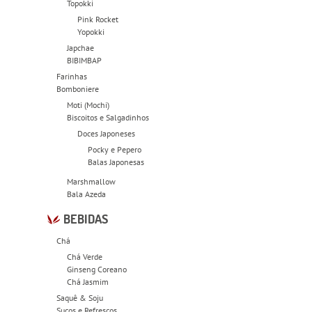
Topokki
Pink Rocket
Yopokki
Japchae
BIBIMBAP
Farinhas
Bomboniere
Moti (Mochi)
Biscoitos e Salgadinhos
Doces Japoneses
Pocky e Pepero
Balas Japonesas
Marshmallow
Bala Azeda
BEBIDAS
Chá
Chá Verde
Ginseng Coreano
Chá Jasmim
Saquê & Soju
Sucos e Refrescos