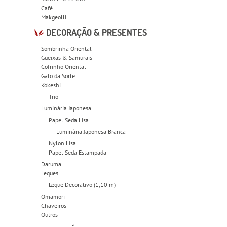
Café
Makgeolli
DECORAÇÃO & PRESENTES
Sombrinha Oriental
Gueixas & Samurais
Cofrinho Oriental
Gato da Sorte
Kokeshi
Trio
Luminária Japonesa
Papel Seda Lisa
Luminária Japonesa Branca
Nylon Lisa
Papel Seda Estampada
Daruma
Leques
Leque Decorativo (1,10 m)
Omamori
Chaveiros
Outros