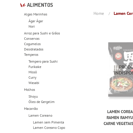
ALIMENTOS
Home
Lamen Co
Algas Marinhas
Ágar Ágar
Nori
Arroz para Sushi e Grãos
Conservas
Cogumelos
Desidratados
Temperos
Tempero para Sushi
Furikake
Missô
Curry
Wasabi
Molhos
Shoyu
Óleo de Gergelim
Macarrão
LAMEN COREA
Lamen Coreano
RAMEN RAMYU
Lamen sem Pimenta
CARNE VEGETAI
Lamen Coreano Copo