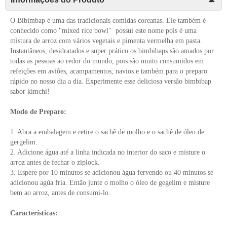
O Bibimbap é uma das tradicionais comidas coreanas. Ele também é
conhecido como "mixed rice bowl" possui este nome pois é uma
mistura de arroz com vários vegetais e pimenta vermelha em pasta.
Instantâneos, desidratados e super prático os bimbibaps são amados por
todas as pessoas ao redor do mundo, pois são muito consumidos em
refeições em aviões, acampamentos, navios e também para o preparo
rápido no nosso dia a dia. Experimente esse deliciosa versão bimbibap
sabor kimchi!
Modo de Preparo:
1. Abra a embalagem e retire o sachê de molho e o sachê de óleo de
gergelim.
2. Adicione água até a linha indicada no interior do saco e misture o
arroz antes de fechar o ziplock.
3. Espere por 10 minutos se adicionou água fervendo ou 40 minutos se
adicionou agúa fria. Então junte o molho o óleo de gegelim e misture
bem ao arroz, antes de consumi-lo.
Características: