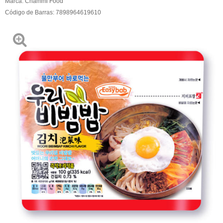
Marca:
Chammi Food
Código de Barras:
7898964619610