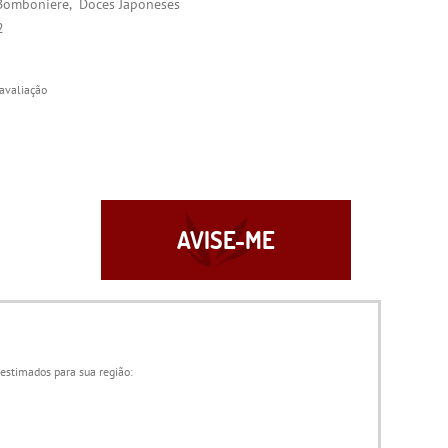
Bomboniere
Doces Japoneses
2
avaliação
AVISE-ME
 estimados para sua região: