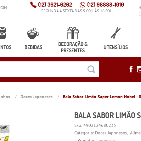
(12)
3621-6262
(12)
98888-1010
OGIN
SEGUNDA A SEXTA DAS 9:00H ÀS 16:00H
C
DECORAÇÃO &
ENTOS
BEBIDAS
UTENSÍLIOS
PRESENTES
dinhos
Doces Japoneses
Bala Sabor Limão Super Lemon Nobel - 
BALA SABOR LIMÃO 
Sku:
4902124680235
Categoria:
Doces Japoneses
Alime
Produtos Japoneses