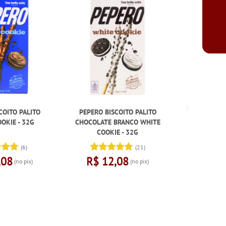
COITO PALITO
PEPERO BISCOITO PALITO
POCKY BIS
OKIE - 32G
CHOCOLATE BRANCO WHITE
CHOCOLAT
COOKIE - 32G
(6)
(21)
,08
R$ 12,08
R$ 1
(no pix)
(no pix)