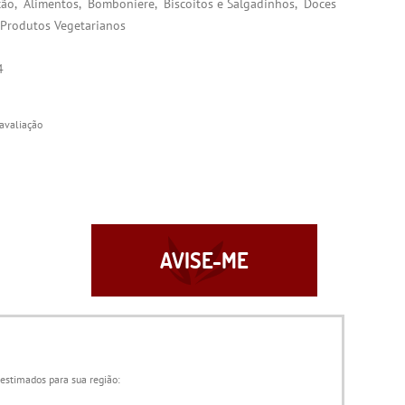
ção
Alimentos
Bomboniere
Biscoitos e Salgadinhos
Doces
Produtos Vegetarianos
4
avaliação
AVISE-ME
 estimados para sua região: