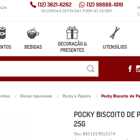
(12)
3621-6262
(12)
98888-1010
OGIN
SEGUNDA A SEXTA DAS 9:00H ÀS 16:00H
C
DECORAÇÃO &
ENTOS
BEBIDAS
UTENSÍLIOS
PRESENTES
dinhos
Doces Japoneses
Pocky e Pepero
Pocky Biscoito de P
POCKY BISCOITO DE 
25G
Sku:
8851019010274