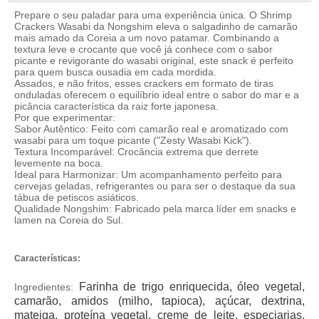
Prepare o seu paladar para uma experiência única. O Shrimp
Crackers Wasabi da Nongshim eleva o salgadinho de camarão
mais amado da Coreia a um novo patamar. Combinando a
textura leve e crocante que você já conhece com o sabor
picante e revigorante do wasabi original, este snack é perfeito
para quem busca ousadia em cada mordida.
Assados, e não fritos, esses crackers em formato de tiras
onduladas oferecem o equilíbrio ideal entre o sabor do mar e a
picância característica da raiz forte japonesa.
Por que experimentar:
Sabor Autêntico: Feito com camarão real e aromatizado com
wasabi para um toque picante ("Zesty Wasabi Kick").
Textura Incomparável: Crocância extrema que derrete
levemente na boca.
Ideal para Harmonizar: Um acompanhamento perfeito para
cervejas geladas, refrigerantes ou para ser o destaque da sua
tábua de petiscos asiáticos.
Qualidade Nongshim: Fabricado pela marca líder em snacks e
lamen na Coreia do Sul.
Características:
Farinha de trigo enriquecida, óleo vegetal,
Ingredientes:
camarão, amidos (milho, tapioca), açúcar, dextrina,
mateiga, proteína vegetal, creme de leite, especiarias,