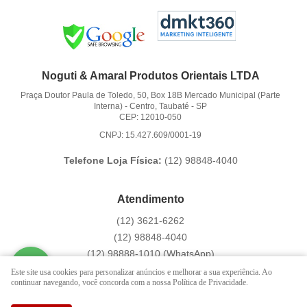
Noguti & Amaral Produtos Orientais LTDA
Praça Doutor Paula de Toledo, 50, Box 18B Mercado Municipal (Parte
Interna)
-
Centro, Taubaté
-
SP
CEP: 12010-050
CNPJ: 15.427.609/0001-19
Telefone Loja Física:
(12)
98848-4040
Atendimento
(12)
3621-6262
(12)
98848-4040
(12)
98888-1010
(WhatsApp)
Segunda a Sexta das 9:00h às 16:00h
Este site usa cookies para personalizar anúncios e melhorar a sua experiência. Ao
continuar navegando, você concorda com a nossa Política de Privacidade.
contato@hachi8.com.br