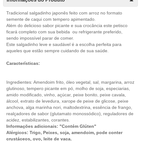
Tradicional salgadinho japonês feito com arroz no formato
semente de caqui com tempero apimentado.
Além do delicioso sabor picante e sua crocância este petisco
ficará completo com sua bebida ou refrigerante preferido,
sendo impossível parar de comer.
Este salgadinho leve e saudável é a escolha perfeita para
aqueles que estão sempre cuidando de sua saúde.
Características:
Ingredientes: Amendoim frito, óleo vegetal, sal, margarina, arroz
glutinoso, tempero picante em pó, molho de soja, especiarias,
amido modificado, vinho, açúcar, peixe bonito, peixe cavala,
álcool, extrato de levedura, xarope de peixe de glicose, peixe
anchova, alga marinha nori, maltodextrina, essência de frango,
realçadores de sabor (glutamato monossódico), reguladores de
acidez, estabilizantes, corantes.
Informações adicionais: "Contém Glúten"
Alérgicos: Trigo, Peixes, soja, amendoim, pode conter
crustáceos, ovo, leite de vaca.