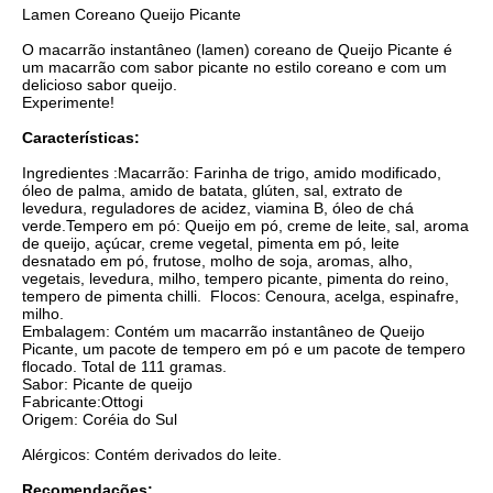
Lamen Coreano Queijo Picante
O macarrão instantâneo (lamen) coreano de Queijo Picante é
um macarrão com sabor picante no estilo coreano e com um
delicioso sabor queijo.
Experimente!
Características:
Ingredientes :Macarrão: Farinha de trigo, amido modificado,
óleo de palma, amido de batata, glúten, sal, extrato de
levedura, reguladores de acidez, viamina B, óleo de chá
verde.Tempero em pó: Queijo em pó, creme de leite, sal, aroma
de queijo, açúcar, creme vegetal, pimenta em pó, leite
desnatado em pó, frutose, molho de soja, aromas, alho,
vegetais, levedura, milho, tempero picante, pimenta do reino,
tempero de pimenta chilli. Flocos: Cenoura, acelga, espinafre,
milho.
Embalagem: Contém um macarrão instantâneo de Queijo
Picante, um pacote de tempero em pó e um pacote de tempero
flocado. Total de 111 gramas.
Sabor: Picante de queijo
Fabricante:Ottogi
Origem: Coréia do Sul
Alérgicos: Contém derivados do leite.
Recomendações: