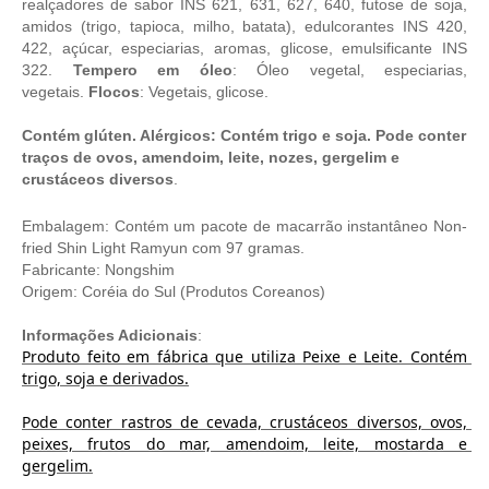
realçadores de sabor INS 621, 631, 627, 640, futose de soja,
amidos (trigo, tapioca, milho, batata), edulcorantes INS 420,
422, açúcar, especiarias, aromas, glicose, emulsificante INS
322.
Tempero
em
óleo
: Óleo vegetal, especiarias,
vegetais.
Flocos
: Vegetais, glicose.
Contém glúten. Alérgicos: Contém trigo e soja. Pode conter
traços de ovos, amendoim, leite, nozes, gergelim e
crustáceos
diversos
.
Embalagem: Contém um pacote de macarrão instantâneo Non-
fried Shin Light Ramyun com 97 gramas.
Fabricante:
Nongshim
Origem: Coréia do Sul (
Produtos Coreanos
)
Informações Adicionais
:
Produto feito em fábrica que utiliza Peixe e Leite. Contém 
trigo, soja e derivados.
Pode conter rastros de cevada, crustáceos diversos, ovos, 
peixes, frutos do mar, amendoim, leite, mostarda e 
gergelim.