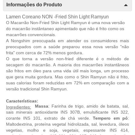
Informações do Produto
Lamen Coreano NON -Fried Shin Light Ramyun
O Macarrão Non-Fried Shin Light Ramyun é uma nova versão
do macarrão instântaneo apimentado que não é frito como os
macarrões convencionais.
A Nongshim preocupada em atender os consumidores mais
preocupados com a saúde preparou essa nova versão "não
frita" com cerca de 72% menos gordura.
O que torna a versão non-fried diferente é o método de
secagem do macarrão. A maioria dos macarrões instantâneos
são fritos em óleo para uma vida útil mais longa, um processo
que gera muita gordura. Mas como o Shin Ramyun não é frito,
suas calorias foram reduzidas em 72% em comparação com a
versão tradicional Shin Ramyun.
Características:
Massa
: Farinha de trigo, amido de batata, sal,
Ingredientes:
sais minerais antioxidante INS 307B, emulsificante INS 322,
corante INS 101, extrato de chá verde.
Tempero
em
pó
:
Maltodextrina, proteína vegetal hidrolizada, sal, levedura, óleos
vegetias, molho e soja, vegetais, espessante INS 414,