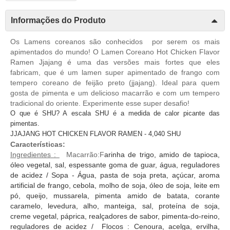
Informações do Produto
Os Lamens coreanos são conhecidos por serem os mais
apimentados do mundo! O Lamen Coreano Hot Chicken Flavor
Ramen Jjajang é uma das versões mais fortes que eles
fabricam, que é um lamen super apimentado de frango com
tempero coreano de feijão preto (jjajang). Ideal para quem
gosta de pimenta e um delicioso macarrão e com um tempero
tradicional do oriente. Experimente esse super desafio!
O que é SHU? A escala SHU é a medida de calor picante das
pimentas.
JJAJANG HOT CHICKEN FLAVOR RAMEN - 4,040 SHU
Características:
Ingredientes :
Macarrão:F
arinha de trigo, amido de tapioca,
óleo vegetal, sal, espessante goma de guar, água, reguladores
de acidez / Sopa - Água, pasta de soja preta, açúcar, aroma
artificial de frango, cebola, molho de soja, óleo de soja, leite em
pó, queijo, mussarela, pimenta amido de batata, corante
caramelo, levedura, alho, manteiga, sal, proteína de soja,
creme vegetal, páprica, realçadores de sabor, pimenta-do-reino,
reguladores de acidez / Flocos : Cenoura, acelga, ervilha,