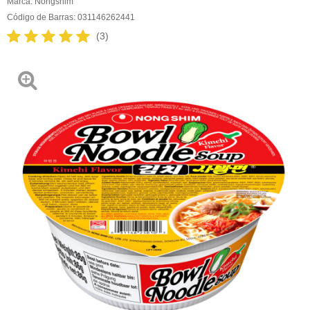
Marca:
Nongshim
Código de Barras:
031146262441
(3)