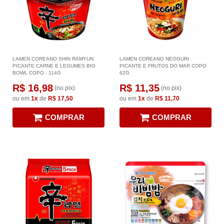
LAMEN COREANO SHIN RAMYUN
LAMEN COREANO NEOGURI
PICANTE CARNE E LEGUMES BIG
PICANTE E FRUTOS DO MAR COPO
BOWL COPO - 114G
62G
R$ 16,98
R$ 11,35
(no pix)
(no pix)
ou em
1x
de
R$ 17,50
ou em
1x
de
R$ 11,70
COMPRAR
COMPRAR