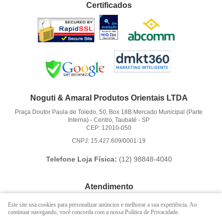
Certificados
Noguti & Amaral Produtos Orientais LTDA
Praça Doutor Paula de Toledo, 50, Box 18B Mercado Municipal (Parte
Interna)
-
Centro, Taubaté
-
SP
CEP: 12010-050
CNPJ: 15.427.609/0001-19
Telefone Loja Física:
(12)
98848-4040
Atendimento
(12)
3621-6262
Este site usa cookies para personalizar anúncios e melhorar a sua experiência. Ao
continuar navegando, você concorda com a nossa Política de Privacidade.
(12)
98848-4040