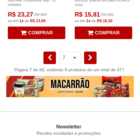
SHICHIMI TOGARASHI S&B - 15
NOODLE SABOR GALINHA PICANTE -
GRAMAS
100G
R$ 23,27
R$ 15,81
(no pix)
(no pix)
ou em
1x
de
R$ 23,99
ou em
1x
de
R$ 16,30
COMPRAR
COMPRAR
Página 7 de 60, exibindo 8 produtos de um total de 477.
Newsletter
Receba novidades e promoções