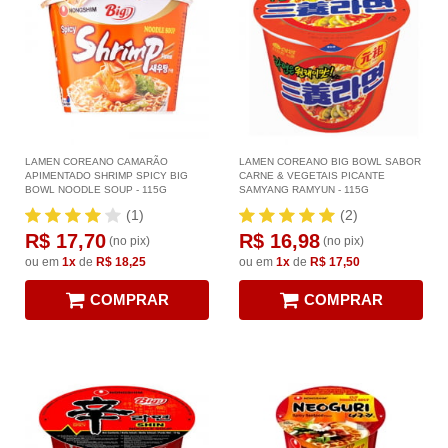
LAMEN COREANO CAMARÃO
LAMEN COREANO BIG BOWL SABOR
APIMENTADO SHRIMP SPICY BIG
CARNE & VEGETAIS PICANTE
BOWL NOODLE SOUP - 115G
SAMYANG RAMYUN - 115G
(1)
(2)
R$ 17,70
R$ 16,98
(no pix)
(no pix)
ou em
1x
de
R$ 18,25
ou em
1x
de
R$ 17,50
COMPRAR
COMPRAR