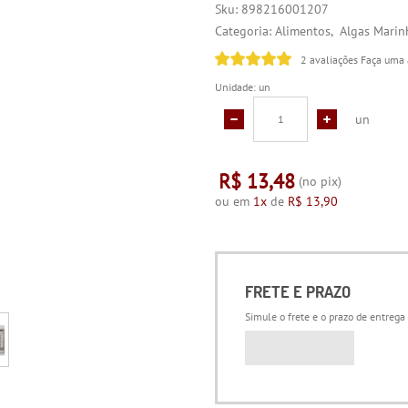
Sku:
898216001207
Categoria:
Alimentos
Algas Marin
2 avaliações
Faça uma 
Unidade: un
un
R$ 13,48
(no pix)
ou em
1x
de
R$ 13,90
FRETE E PRAZO
Simule o frete e o prazo de entrega