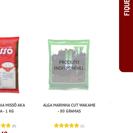
JA MISSÔ AKA
ALGA MARINHA CUT WAKAME
MASSA D
 - 1 KG
- 80 GRAMAS
AZU
(8)
(1)