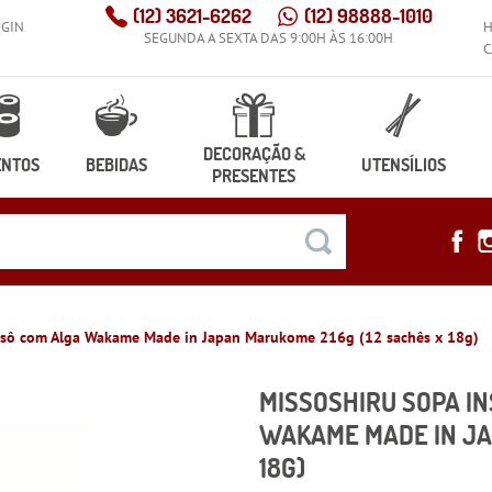
(12)
3621-6262
(12)
98888-1010
OGIN
SEGUNDA A SEXTA DAS 9:00H ÀS 16:00H
C
DECORAÇÃO &
ENTOS
BEBIDAS
UTENSÍLIOS
PRESENTES
issô com Alga Wakame Made in Japan Marukome 216g (12 sachês x 18g)
MISSOSHIRU SOPA I
WAKAME MADE IN JA
18G)