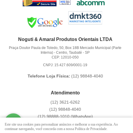
Noguti & Amaral Produtos Orientais LTDA
Praça Doutor Paula de Toledo, 50, Box 18B Mercado Municipal (Parte
Interna)
-
Centro, Taubaté
-
SP
CEP: 12010-050
CNPJ: 15.427.609/0001-19
Telefone Loja Física:
(12)
98848-4040
Atendimento
(12)
3621-6262
(12)
98848-4040
(12)
98888-1010
(WhatsApp)
Segunda a Sexta das 9:00h às 16:00h
Este site usa cookies para personalizar anúncios e melhorar a sua experiência. Ao
continuar navegando, você concorda com a nossa Política de Privacidade.
contato@hachi8.com.br