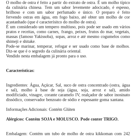
O molho de ostra é feito a partir do extrato de ostra. É um molho típico
da culinária chinesa. Tem um sabor levemente adocicado, é espesso,
brilhoso e com um sabor perfumado e único. O preparo é feito
fervendo ostras em água, em fogo baixo, até obter um molho de cor
acastanhado (que é caracterísitco do molho de ostra).
É um considerado um tempero multiuso, pois pode ser usado em vários
pratos e receitas, como carnes, frango, peixes, frutos do mar, vegetais,
massas (famoso Yakissoba), sopas, arroz e até mesmo cogumelos como
shimeji e shitake.
Pode-se marinar, temperar, refogar e ser usado como base de molhos.
Diz-se que é o segredo da culinária oriental.
Vendido nesta embalagem já pronto para o uso.
Características:
Ingredientes: Água, Açúcar, Sal, suco de ostra concentrado (ostra, água
e sal), molho à base de soja (água, soja, arroz e sal), amido
modificiado, vinagre, corante caramelo IV, realçador de sabor inosinato
dissódico, conservador benzoato de sódio e espessante goma xantana.
Informações Adicionais: Contém Glúten
Alérgicos: Contém SOJA e MOLUSCO. Pode conter TRIGO.
Embalagem: Contém um tubo de molho de ostra kikkoman com 242