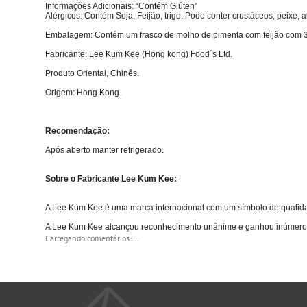
Informações Adicionais: “Contém Glúten”
Alérgicos: Contém Soja, Feijão, trigo. Pode conter crustáceos, peixe, 
Embalagem: Contém um frasco de molho de pimenta com feijão com 3
Fabricante: Lee Kum Kee (Hong kong) Food´s Ltd.
Produto Oriental, Chinês.
Origem: Hong Kong.
Recomendação:
Após aberto manter refrigerado.
Sobre o Fabricante Lee Kum Kee:
A Lee Kum Kee é uma marca internacional com um símbolo de qualida
A Lee Kum Kee alcançou reconhecimento unânime e ganhou inúmeros pr
Carregando comentários ...