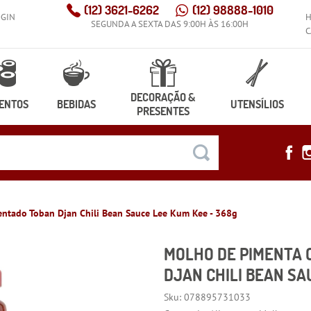
(12)
3621-6262
(12)
98888-1010
OGIN
SEGUNDA A SEXTA DAS 9:00H ÀS 16:00H
C
DECORAÇÃO &
ENTOS
BEBIDAS
UTENSÍLIOS
PRESENTES
ntado Toban Djan Chili Bean Sauce Lee Kum Kee - 368g
MOLHO DE PIMENTA 
DJAN CHILI BEAN SA
Sku:
078895731033