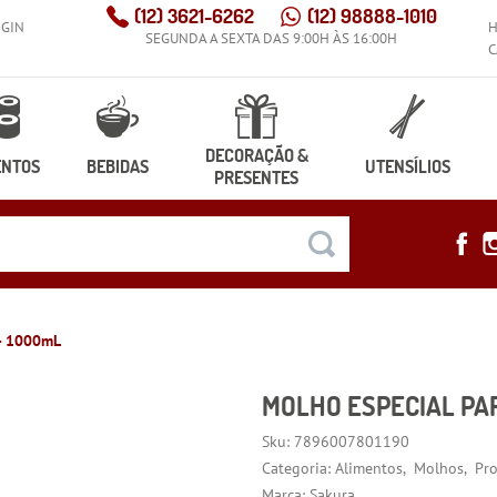
(12)
3621-6262
(12)
98888-1010
OGIN
SEGUNDA A SEXTA DAS 9:00H ÀS 16:00H
C
DECORAÇÃO &
ENTOS
BEBIDAS
UTENSÍLIOS
PRESENTES
 - 1000mL
MOLHO ESPECIAL PA
Sku:
7896007801190
Categoria:
Alimentos
Molhos
Pr
Marca:
Sakura