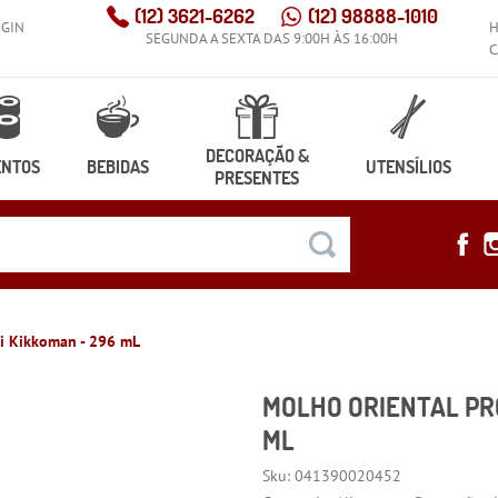
(12)
3621-6262
(12)
98888-1010
OGIN
SEGUNDA A SEXTA DAS 9:00H ÀS 16:00H
C
DECORAÇÃO &
ENTOS
BEBIDAS
UTENSÍLIOS
PRESENTES
ki Kikkoman - 296 mL
MOLHO ORIENTAL PRO
ML
Sku:
041390020452