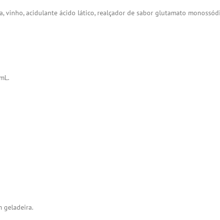
água, vinho, acidulante ácido lático, realçador de sabor glutamato monossó
mL.
 geladeira.