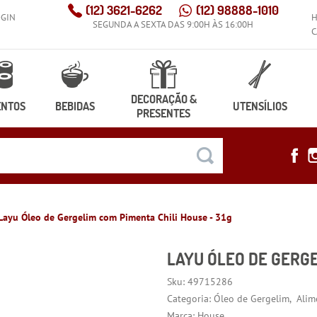
(12)
3621-6262
(12)
98888-1010
OGIN
SEGUNDA A SEXTA DAS 9:00H ÀS 16:00H
C
DECORAÇÃO &
ENTOS
BEBIDAS
UTENSÍLIOS
PRESENTES
Layu Óleo de Gergelim com Pimenta Chili House - 31g
LAYU ÓLEO DE GERGE
Sku:
49715286
Categoria:
Óleo de Gergelim
Alim
Marca:
House