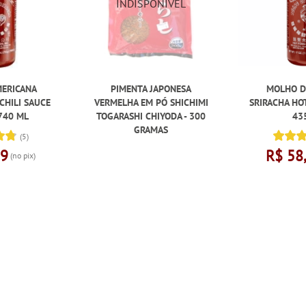
MERICANA
PIMENTA JAPONESA
MOLHO D
CHILI SAUCE
VERMELHA EM PÓ SHICHIMI
SRIRACHA HOT
740 ML
TOGARASHI CHIYODA - 300
43
GRAMAS
(5)
59
R$ 58
(no pix)