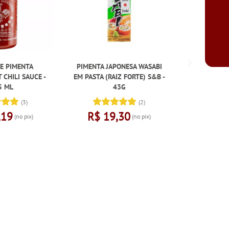
E PIMENTA
PIMENTA JAPONESA WASABI
TEMPERO P
 CHILI SAUCE -
EM PASTA (RAIZ FORTE) S&B -
NO MOTO
5 ML
43G
R$ 4
(3)
(2)
,19
R$ 19,30
(no pix)
(no pix)