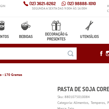
(12)
3621-6262
(12)
98888-1010
OGIN
SEGUNDA A SEXTA DAS 9:00H ÀS 16:00H
C
DECORAÇÃO &
ENTOS
BEBIDAS
UTENSÍLIOS
PRESENTES
jo - 170 Gramas
PASTA DE SOJA COR
Sku:
8801075010084
Categoria:
Alimentos
Temperos
P
Marca:
Sajo