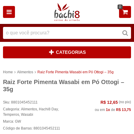
0
CATEGORIAS
Home
Alimentos
Raiz Forte Pimenta Wasabi em Pó Ottogi – 35g
Raiz Forte Pimenta Wasabi em Pó Ottogi –
35g
R$ 12,65
(no pix)
Sku:
8801045452111
Categoria:
Alimentos
,
Hachi8 Day
,
ou em
1x
de
R$ 13,75
Temperos
,
Wasabi
Marca:
GW
Código de Barras:
8801045452111