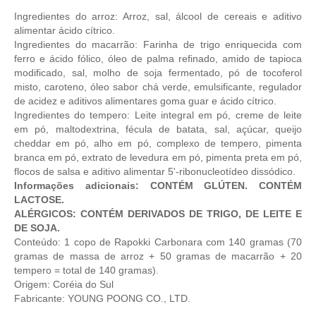
Ingredientes do arroz: Arroz, sal, álcool de cereais e aditivo
alimentar ácido cítrico.
Ingredientes do macarrão: Farinha de trigo enriquecida com
ferro e ácido fólico, óleo de palma refinado, amido de tapioca
modificado, sal, molho de soja fermentado, pó de tocoferol
misto, caroteno, óleo sabor chá verde, emulsificante, regulador
de acidez e aditivos alimentares goma guar e ácido cítrico.
Ingredientes do tempero: Leite integral em pó, creme de leite
em pó, maltodextrina, fécula de batata, sal, açúcar, queijo
cheddar em pó, alho em pó, complexo de tempero, pimenta
branca em pó, extrato de levedura em pó, pimenta preta em pó,
flocos de salsa e aditivo alimentar 5'-ribonucleotídeo dissódico.
Informações adicionais:
CONTÉM GLÚTEN. CONTÉM
LACTOSE.
ALÉRGICOS: CONTÉM DERIVADOS DE TRIGO, DE LEITE E
DE SOJA.
Conteúdo: 1 copo de Rapokki Carbonara com 140 gramas (70
gramas de massa de arroz + 50 gramas de macarrão + 20
tempero = total de 140 gramas).
Origem: Coréia do Sul
Fabricante: YOUNG POONG CO., LTD.