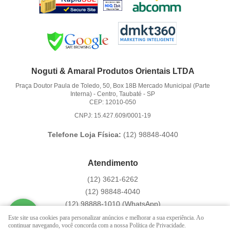
Noguti & Amaral Produtos Orientais LTDA
Praça Doutor Paula de Toledo, 50, Box 18B Mercado Municipal (Parte
Interna)
-
Centro, Taubaté
-
SP
CEP: 12010-050
CNPJ: 15.427.609/0001-19
Telefone Loja Física:
(12)
98848-4040
Atendimento
(12)
3621-6262
(12)
98848-4040
(12)
98888-1010
(WhatsApp)
Segunda a Sexta das 9:00h às 16:00h
Este site usa cookies para personalizar anúncios e melhorar a sua experiência. Ao
continuar navegando, você concorda com a nossa Política de Privacidade.
contato@hachi8.com.br