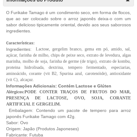
O Furikake Tamago é um condimento seco, em forma de flocos,
que ao ser colocado sobre o arroz japonês deixa-o com um
sabor delicioso tipicamente oriental, devido aos seus saborosos
ingredientes.
Características:
Ingredientes:
Lactose, gergelim branco, gema em pó, amido, sal,
açúcar, farinha de milho, chips de peixe seco, extrato de levedura, algas
marinha, molho de soja, farinha de germe (de trigo), extrato de kombu,
proteina hidrolisada, dextrina, tempero fermentado, especiarias,
aminoácido, corante (vit B2, Spurina azul, carotenóide), antioxidante
(vit C), alcaçuz.
Informações Adicionais: Contém Lactose e Glúten
Alérgicos:
PODE CONTER TRAÇOS DE FRUTOS DO MAR,
PRESENÇA DE LACTOSE, OVO, SOJA, CORANTE
ARTIFICIAL E GERGELIM.
Embalagem: Contendo um pacote de tempero para arroz
japonês Furikake Tamago com 42g.
Sabor: Ovo
Origem: Japão (Produtos Japoneses)
Fabricante: Futuba