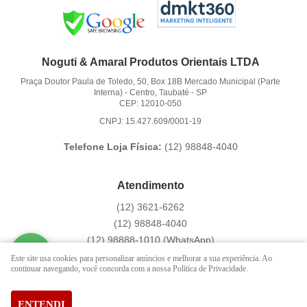
Noguti & Amaral Produtos Orientais LTDA
Praça Doutor Paula de Toledo, 50, Box 18B Mercado Municipal (Parte
Interna)
-
Centro, Taubaté
-
SP
CEP: 12010-050
CNPJ: 15.427.609/0001-19
Telefone Loja Física:
(12)
98848-4040
Atendimento
(12)
3621-6262
(12)
98848-4040
(12)
98888-1010
(WhatsApp)
Segunda a Sexta das 9:00h às 16:00h
Este site usa cookies para personalizar anúncios e melhorar a sua experiência. Ao
continuar navegando, você concorda com a nossa Política de Privacidade.
contato@hachi8.com.br
ENTENDI