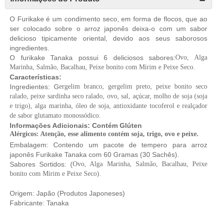
O Furikake é um condimento seco, em forma de flocos, que ao
ser colocado sobre o arroz japonês deixa-o com um sabor
delicioso tipicamente oriental, devido aos seus saborosos
ingredientes.
O furikake Tanaka possui 6 deliciosos sabores:
Ovo, Alga
Marinha, Salmão, Bacalhau, Peixe bonito com Mirim e Peixe Seco.
Características:
Ingredientes: G
ergelim branco, gergelim preto, peixe bonito seco
ralado, peixe sardinha seco ralado, ovo, sal, açúcar, molho de soja (soja
e trigo), alga marinha, óleo de soja, antioxidante tocoferol e realçador
de sabor glutamato monossódico.
Informações Adicionais: Contém Glúten
Alérgicos: Atenção, esse alimento contém soja, trigo, ovo e peixe.
Embalagem: Contendo um pacote de tempero para arroz
japonês Furikake Tanaka com 60 Gramas (30 Sachês).
Sabores Sortidos: (
Ovo, Alga Marinha, Salmão, Bacalhau, Peixe
bonito com Mirim e Peixe Seco).
Origem: Japão (Produtos Japoneses)
Fabricante: Tanaka