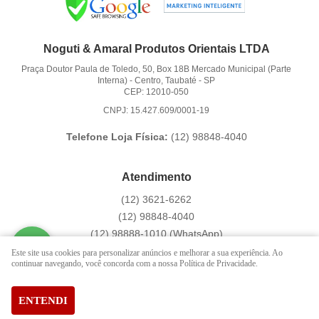
Noguti & Amaral Produtos Orientais LTDA
Praça Doutor Paula de Toledo, 50, Box 18B Mercado Municipal (Parte
Interna)
-
Centro, Taubaté
-
SP
CEP: 12010-050
CNPJ: 15.427.609/0001-19
Telefone Loja Física:
(12)
98848-4040
Atendimento
(12)
3621-6262
(12)
98848-4040
(12)
98888-1010
(WhatsApp)
Segunda a Sexta das 9:00h às 16:00h
Este site usa cookies para personalizar anúncios e melhorar a sua experiência. Ao
continuar navegando, você concorda com a nossa Política de Privacidade.
contato@hachi8.com.br
ENTENDI