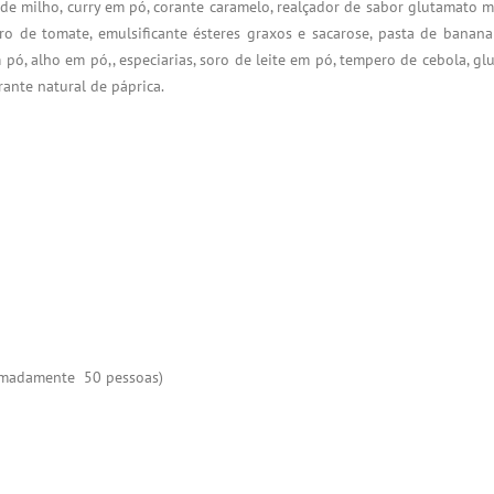
do de milho, curry em pó, corante caramelo, realçador de sabor glutamato 
ero de tomate, emulsificante ésteres graxos e sacarose, pasta de bana
 pó, alho em pó,, especiarias, soro de leite em pó, tempero de cebola, gluc
rante natural de páprica.
ximadamente 50 pessoas)