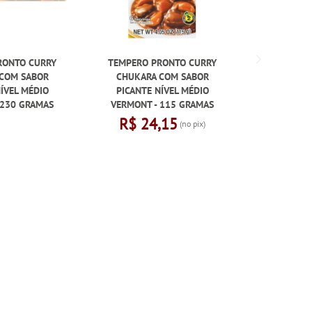
RONTO CURRY
TEMPERO PRONTO CURRY
TEMPERO 
COM SABOR
CHUKARA COM SABOR
AMAKUSH
ÍVEL MÉDIO
PICANTE NÍVEL MÉDIO
SUAVE PICA
 230 GRAMAS
VERMONT - 115 GRAMAS
VERMONT
R$ 24,15
(no pix)