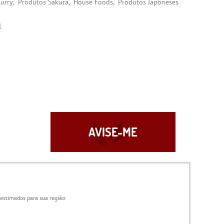
urry
Produtos Sakura
House Foods
Produtos Japoneses
1
AVISE-ME
 estimados para sua região: