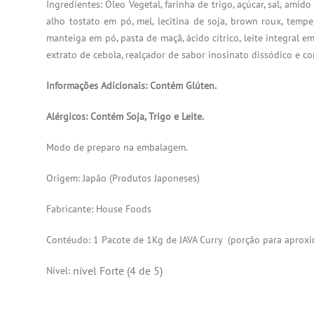
Ingredientes: Óleo Vegetal, farinha de trigo, açúcar, sal, ami
alho tostato em pó, mel, lecitina de soja, brown roux, temp
manteiga em pó, pasta de maçã, ácido cítrico, leite integral em
extrato de cebola, realçador de sabor inosinato dissódico e co
Informações Adicionais: Contém Glúten.
Alérgicos: Contém Soja, Trigo e Leite.
Modo de preparo na embalagem.
Origem: Japão (Produtos Japoneses)
Fabricante: House Foods
Contéudo: 1 Pacote de 1Kg de JAVA Curry (porção para apro
nível Forte (4 de 5)
Nível: