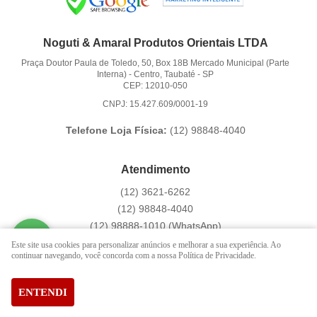
Noguti & Amaral Produtos Orientais LTDA
Praça Doutor Paula de Toledo, 50, Box 18B Mercado Municipal (Parte
Interna)
-
Centro, Taubaté
-
SP
CEP: 12010-050
CNPJ: 15.427.609/0001-19
Telefone Loja Física:
(12)
98848-4040
Atendimento
(12)
3621-6262
(12)
98848-4040
(12)
98888-1010
(WhatsApp)
Segunda a Sexta das 9:00h às 16:00h
Este site usa cookies para personalizar anúncios e melhorar a sua experiência. Ao
continuar navegando, você concorda com a nossa Política de Privacidade.
contato@hachi8.com.br
ENTENDI