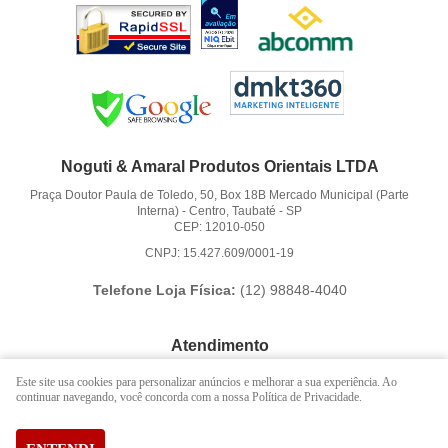
Noguti & Amaral Produtos Orientais LTDA
Praça Doutor Paula de Toledo, 50, Box 18B Mercado Municipal (Parte
Interna)
-
Centro, Taubaté
-
SP
CEP: 12010-050
CNPJ: 15.427.609/0001-19
Telefone Loja Física:
(12)
98848-4040
Atendimento
(12)
3621-6262
Este site usa cookies para personalizar anúncios e melhorar a sua experiência. Ao
continuar navegando, você concorda com a nossa Política de Privacidade.
(12)
98848-4040
(12)
98888-1010
(WhatsApp)