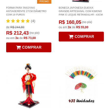
PROMO
FORMA PARA TAKOYAKI
BONECA JAPONESA GUEIXA
ANTIADERENTE 27CM DIÂMETRO
GRANDE ARTESANAL COM KIMONO
COM 19 FUROS
PINK E LEQUE RETANGULAR - 43CM
(4)
R$ 160,05
(no pix)
de
R$ 244,80
ou em
3x
de
R$ 55,00
R$ 212,43
(no pix)
COMPRAR
ou em
3x
de
R$ 73,00
COMPRAR