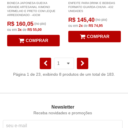
BONECA JAPONESA GUEIXA
ENFEITE PARA DRINK E BEBIDAS
GRANDE ARTESANAL KIMONO
FORMATO GUARDA-CHUVA - 432
VERMELHO E PRETO COM LEQUE
UNIDADES
ARREDONDADO - 43CM
R$ 145,40
(no pix)
R$ 160,05
(no pix)
ou em
2x
de
R$ 74,95
ou em
3x
de
R$ 55,00
COMPRAR
COMPRAR
Página 1 de 23, exibindo 8 produtos de um total de 183.
Newsletter
Receba novidades e promoções