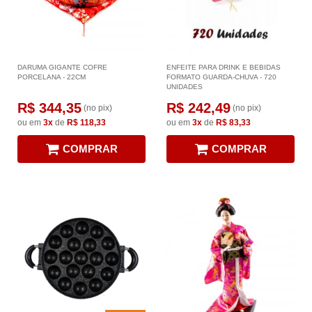
DARUMA GIGANTE COFRE
ENFEITE PARA DRINK E BEBIDAS
PORCELANA - 22CM
FORMATO GUARDA-CHUVA - 720
UNIDADES
R$ 344,35
R$ 242,49
(no pix)
(no pix)
ou em
3x
de
R$ 118,33
ou em
3x
de
R$ 83,33
COMPRAR
COMPRAR