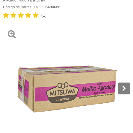
Atacado
,
Tudo Para Sushi
Código de Barras:
1789605490688
(1)