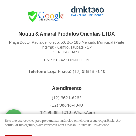
Noguti & Amaral Produtos Orientais LTDA
Praça Doutor Paula de Toledo, 50, Box 18B Mercado Municipal (Parte
Interna)
-
Centro, Taubaté
-
SP
CEP: 12010-050
CNPJ: 15.427.609/0001-19
Telefone Loja Física:
(12)
98848-4040
Atendimento
(12)
3621-6262
(12)
98848-4040
(12)
98888-1010
(WhatsApp)
Segunda a Sexta das 9:00h às 16:00h
Este site usa cookies para personalizar anúncios e melhorar a sua experiência. Ao
continuar navegando, você concorda com a nossa Política de Privacidade.
contato@hachi8.com.br