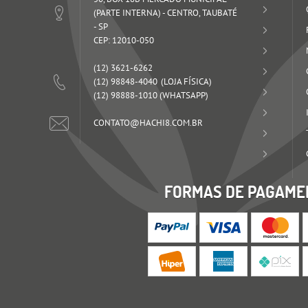
(PARTE INTERNA)
-
CENTRO, TAUBATÉ
-
SP
CEP: 12010-050
(12)
3621-6262
(12)
98848-4040
(12)
98888-1010
(WHATSAPP)
CONTATO@HACHI8.COM.BR
FORMAS DE PAGAME