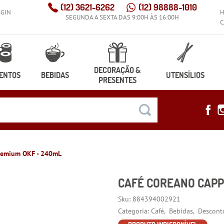
(12)
3621-6262
(12)
98888-1010
OGIN
SEGUNDA A SEXTA DAS 9:00H ÀS 16:00H
C
DECORAÇÃO &
ENTOS
BEBIDAS
UTENSÍLIOS
PRESENTES
remium OKF - 240mL
CAFÉ COREANO CAPP
Sku:
884394002921
Categoria:
Café
Bebidas
Descont