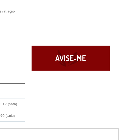
avaliação
AVISE-ME
r
0,12
(cada)
,90
(cada)