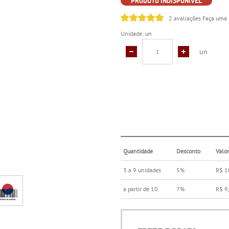
PRODUTO INDISPONÍVEL
2 avaliações
Faça uma 
Unidade: un
un
Quantidade
Desconto
Valo
3 a 9 unidades
5%
R$ 1
a partir de 10
7%
R$ 9