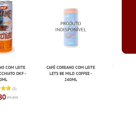
NO COM LEITE
CAFÉ COREANO COM LEITE
CAFÉ CO
CHIATO OKF -
LETS BE MILD COFFEE -
CAPPUC
0ML
240ML
(2)
80
(no pix)