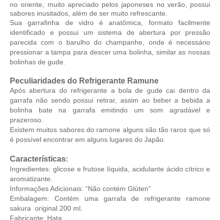
no oriente, muito apreciado pelos japoneses no verão, possui
sabores inusitados, além de ser muito refrescante.
Sua garrafinha de vidro é anatômica, formato facilmente
identificado e possui um sistema de abertura por pressão
parecida com o barulho do champanhe, onde é necessário
pressionar a tampa para descer uma bolinha, similar as nossas
bolinhas de gude.
Peculiaridades do Refrigerante Ramune
Após abertura do refrigerante a bola de gude cai dentro da
garrafa não sendo possui retirar, assim ao beber a bebida a
bolinha bate na garrafa emitindo um som agradável e
prazeroso.
Existem muitos sabores do ramone alguns são tão raros que só
é possível encontrar em alguns lugares do Japão.
Características
:
Ingredientes: glicose e frutose líquida, acidulante ácido cítrico e
aromatizante.
Informações Adicionais: “Não contém Glúten”
Embalagem: Contém uma garrafa de refrigerante ramone
sakura original 200 ml.
Fabricante: Hata