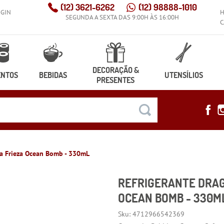
(12)
3621-6262
(12)
98888-1010
OGIN
SEGUNDA A SEXTA DAS 9:00H ÀS 16:00H
C
DECORAÇÃO &
ENTOS
BEBIDAS
UTENSÍLIOS
PRESENTES
ja Frieza Ocean Bomb - 330mL
REFRIGERANTE DRAG
OCEAN BOMB - 330M
Sku:
4712966542369