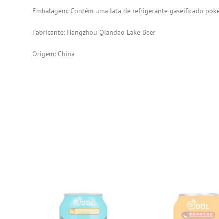
Embalagem: Contém uma lata de refrigerante gaseificado pok
Fabricante: Hangzhou Qiandao Lake Beer
Origem: China