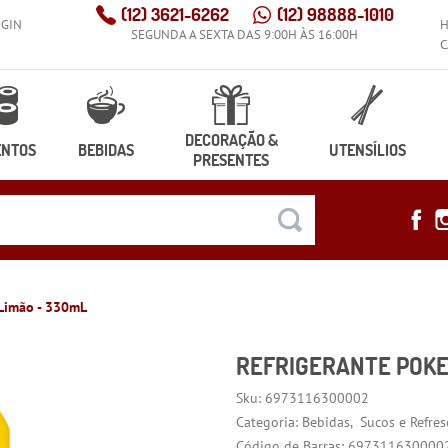
(12)
3621-6262
(12)
98888-1010
OGIN
SEGUNDA A SEXTA DAS 9:00H ÀS 16:00H
C
DECORAÇÃO &
ENTOS
BEBIDAS
UTENSÍLIOS
PRESENTES
 Limão - 330mL
REFRIGERANTE POKE
Sku:
6973116300002
Categoria:
Bebidas
Sucos e Refres
Código de Barras:
697311630000