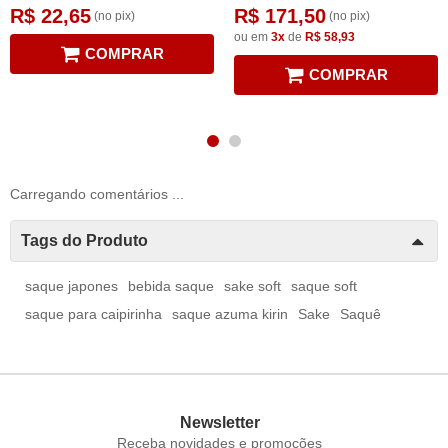
R$ 22,65
R$ 171,50
(no pix)
(no pix)
ou em
3x
de
R$ 58,93
COMPRAR
COMPRAR
Carregando comentários ...
Tags do Produto
saque japones
bebida saque
sake soft
saque soft
saque para caipirinha
saque azuma kirin
Sake
Saquê
Newsletter
Receba novidades e promoções