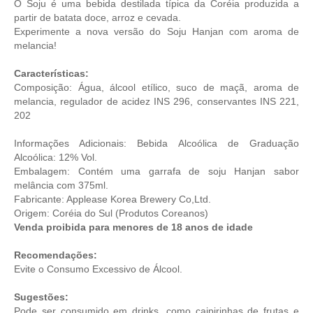
O Soju é uma bebida destilada típica da Coréia produzida a
partir de batata doce, arroz e cevada.
Experimente a nova versão do Soju Hanjan com aroma de
melancia!
Características:
Composição:
Água, álcool etílico, suco de maçã, aroma de
melancia, regulador de acidez INS 296, conservantes INS 221,
202
Informações Adicionais: Bebida Alcoólica de Graduação
Alcoólica: 12% Vol.
Embalagem: Contém uma garrafa de soju Hanjan sabor
melância com 375ml.
Fabricante: Applease Korea Brewery Co,Ltd.
Origem: Coréia do Sul (Produtos Coreanos)
Venda proibida para menores de 18 anos de idade
Recomendações:
Evite o Consumo Excessivo de Álcool.
Sugestões:
Pode ser consumido em drinks, como caipirinhas de frutas e