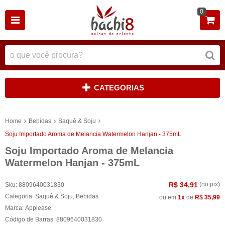
0
CATEGORIAS
Home
Bebidas
Saquê & Soju
Soju Importado Aroma de Melancia Watermelon Hanjan - 375mL
Soju Importado Aroma de Melancia
Watermelon Hanjan - 375mL
R$ 34,91
(no pix)
Sku:
8809640031830
Categoria:
Saquê & Soju
,
Bebidas
ou em
1x
de
R$ 35,99
Marca:
Applease
Código de Barras:
8809640031830