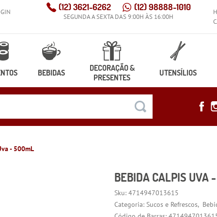
(12)
3621-6262
(12)
98888-1010
OGIN
SEGUNDA A SEXTA DAS 9:00H ÀS 16:00H
C
DECORAÇÃO &
ENTOS
BEBIDAS
UTENSÍLIOS
PRESENTES
Uva - 500mL
BEBIDA CALPIS UVA 
Sku:
4714947013615
Categoria:
Sucos e Refrescos
Bebi
Código de Barras:
471494701361