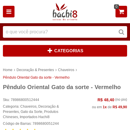
0
CATEGORIAS
Home
Decoração & Presentes
Chaveiros
Pêndulo Oriental Gato da sorte - Vermelho
Pêndulo Oriental Gato da sorte - Vermelho
R$ 48,40
(no pix)
Sku:
78986800512444
Categoria:
Chaveiros
,
Decoração &
ou em
1x
de
R$ 49,90
Presentes
,
Gato da Sorte
,
Produtos
Chineses
,
Importados Hachi8
Código de Barras:
7898680051244