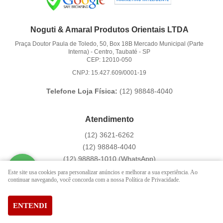
Noguti & Amaral Produtos Orientais LTDA
Praça Doutor Paula de Toledo, 50, Box 18B Mercado Municipal (Parte
Interna)
-
Centro, Taubaté
-
SP
CEP: 12010-050
CNPJ: 15.427.609/0001-19
Telefone Loja Física:
(12)
98848-4040
Atendimento
(12)
3621-6262
(12)
98848-4040
(12)
98888-1010
(WhatsApp)
Segunda a Sexta das 9:00h às 16:00h
Este site usa cookies para personalizar anúncios e melhorar a sua experiência. Ao
continuar navegando, você concorda com a nossa Política de Privacidade.
contato@hachi8.com.br
ENTENDI