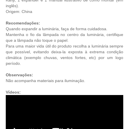
Kanji, 1 expander e 1 manual ilustrativo de como montar (em
inglês).
Origem: China
Recomendações:
Quando expandir a luminária, faça de forma cuidadosa.
Mantenha o fio da lâmpada no centro da luminária, certifique
que a lâmpada não toque o papel.
Para uma maior vida útil do produto recolha a luminária sempre
que possível, evitando deixa-la exposta à extrema condição
climática (exemplo chuvas, ventos fortes, etc) por um logo
período.
Observações:
Não acompanha materiais para iluminação.
Vídeos: