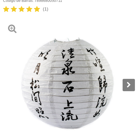
Código de Barras:
7898680050711
(1)