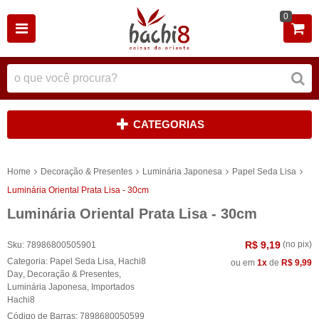
0
CATEGORIAS
Home
Decoração & Presentes
Luminária Japonesa
Papel Seda Lisa
Luminária Oriental Prata Lisa - 30cm
Luminária Oriental Prata Lisa - 30cm
R$ 9,19
(no pix)
Sku:
78986800505901
Categoria:
Papel Seda Lisa
,
Hachi8
ou em
1x
de
R$ 9,99
Day
,
Decoração & Presentes
,
Luminária Japonesa
,
Importados
Hachi8
Código de Barras:
7898680050599