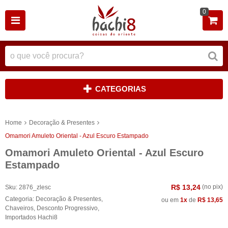
0
CATEGORIAS
Home
Decoração & Presentes
Omamori Amuleto Oriental - Azul Escuro Estampado
Omamori Amuleto Oriental - Azul Escuro
Estampado
R$ 13,24
(no pix)
Sku:
2876_zlesc
Categoria:
Decoração & Presentes
,
ou em
1x
de
R$ 13,65
Chaveiros
,
Desconto Progressivo
,
Importados Hachi8